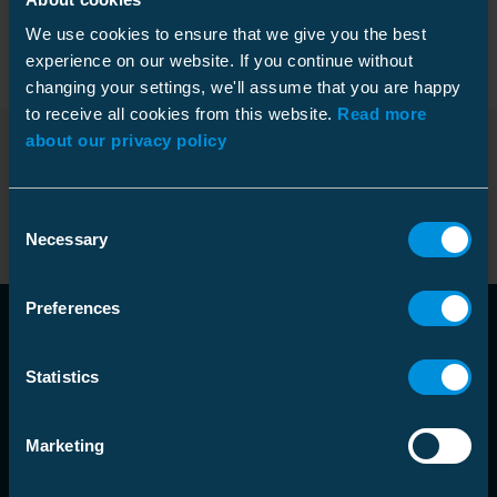
cosses sont étanches à l’eau et conviennent aux
conducteurs pleins et toronnés, de type sectoral et
We use cookies to ensure that we give you the best
circulaire.
experience on our website. If you continue without
changing your settings, we'll assume that you are happy
to receive all cookies from this website.
Read more
about our privacy policy
Produit
Consent
Necessary
Selection
Preferences
Statistics
Marketing
language
Choisir sa zone de marché