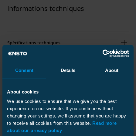
Informations techniques
Spécifications techniques
Packaging
Consent
Details
About
About cookies
Dimensions
We use cookies to ensure that we give you the best
Poids
0.014 kg
experience on our website. If you continue without
changing your settings, we'll assume that you are happy
Téléchargements
Hauteur
Sac en plastique
44.4 mm
to receive all cookies from this website.
Read more
Largeur
56 mm
Taille
10 pcs
about our privacy policy