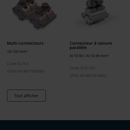
monté
Multi-connecteurs
Connecteur à rainure
parallèle
16-120 mm²
Al 10-95 / Al 10-95 mm²
Code: SL19.4
Code: SL37.201
GTIN: 6418677403583
GTIN: 6418677414602
Tout afficher