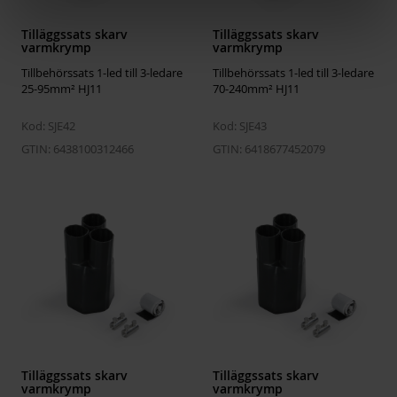
conductor
Storlek
160 st
Tilläggssats skarv
Tilläggssats skarv
With concentric shielding
Yes
Djup
1200 mm
varmkrymp
varmkrymp
Connection accessories included
None
Tillbehörssats 1-led till 3-ledare
Höjd
1160 mm
Tillbehörssats 1-led till 3-ledare
25-95mm² HJ11
70-240mm² HJ11
Halogen free
Yes
Bredd
800 mm
Kod: SJE42
Kod: SJE43
Vikt
78.848 kg
GTIN: 6438100312466
GTIN: 6418677452079
Volym
1113.6 l
Tilläggssats skarv
Tilläggssats skarv
varmkrymp
varmkrymp