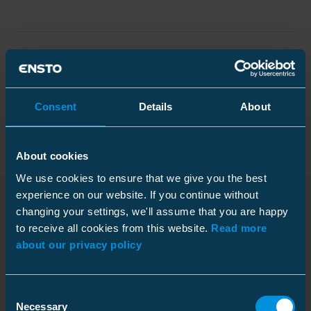
Tekniska specifikationer
Förpackning
Consent
Details
About
About cookies
We use cookies to ensure that we give you the best
Funktioner
experience on our website. If you continue without
Rated voltage U0/U (Um)
12.7/22 (24) kV
changing your settings, we'll assume that you are happy
Nedladdningar
to receive all cookies from this website.
Read more
Plastpåse
about our privacy policy
Elektriska värden
Storlek
1 st
Djup
10 mm
Nominal cross section
185 ... 400 mm²
Consent
Monteringsanvisning
Höjd
130 mm
Ledarstorlek 12 kV
300-400
Necessary
Selection