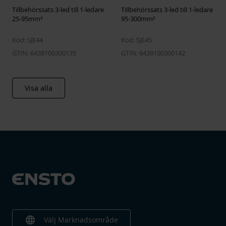
Tillbehörssats 3-led till 1-ledare
Tillbehörssats 3-led till 1-ledare
25-95mm²
95-300mm²
Kod: SJE44
Kod: SJE45
GTIN: 6438100300135
GTIN: 6438100300142
Visa alla
language
Välj Marknadsområde