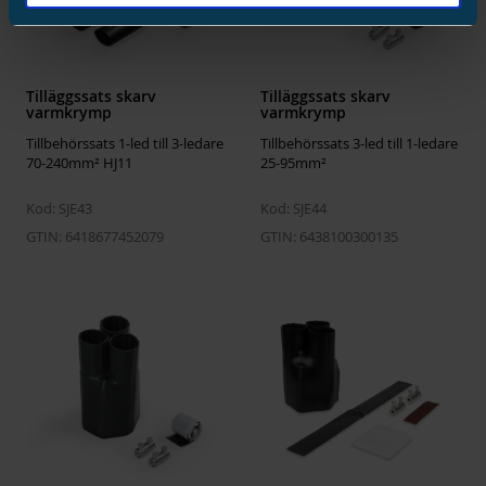
Connection accessories included
None
Halogen free
Yes
Tilläggssats skarv
Tilläggssats skarv
varmkrymp
varmkrymp
Tillbehörssats 1-led till 3-ledare
Tillbehörssats 3-led till 1-ledare
70-240mm² HJ11
25-95mm²
Kod: SJE43
Kod: SJE44
GTIN: 6418677452079
GTIN: 6438100300135