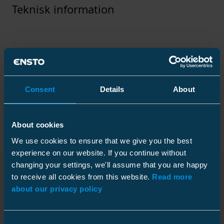
Teknisk information
Tekniska specifikationer
Consent
Details
About
Förpackning
About cookies
We use cookies to ensure that we give you the best
experience on our website. If you continue without
Elektriska värden
changing your settings, we'll assume that you are happy
Nominal cross section
25 ... 95 mm²
to receive all cookies from this website.
Read more
Nedladdningar
about our privacy policy
Ledarstorlek 12 kV
Kartong
25-95
Ledarstorlek 24 kV
25-95
Storlek
1 st
Consent