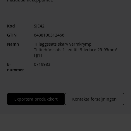
Kod
SJE42
GTIN
6438100312466
Namn
Tilläggssats skarv varmkrymp
Tillbehörssats 1-led till 3-ledare 25-95mm²
HJ11
E-
0719983
nummer
Exportera produktkort
Kontakta försäljningen