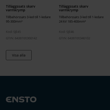
Tilläggssats skarv
Tilläggssats skarv
varmkrymp
varmkrymp
Tillbehörssats 3-led till 1-ledare
Tillbehörssats 3-led till 1-ledare
95-300mm²
24 kV 185-400mm²
Kod: SJE45
Kod: SJE46
GTIN: 6438100300142
GTIN: 6438100346102
Visa alla