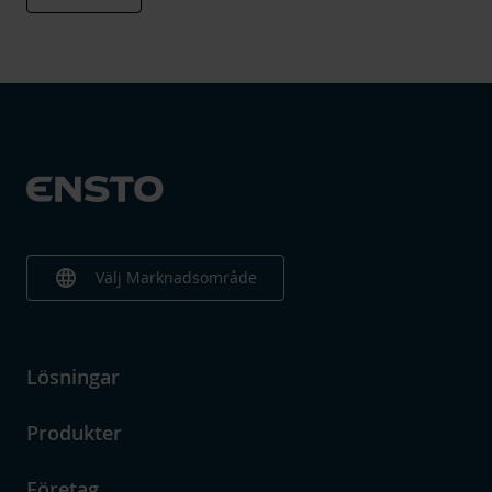
language
Välj Marknadsområde
Lösningar
Produkter
Företag