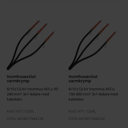
Vikt
183.970 kg
Volym
844.8 l
Temperaturer
Monteringstemperatur
-25 ... 50 °C
Drifttemperatur
-50 ... 90 °C
Storage temperature
5 ... 40 °C
Dimensioner
Inomhusavslut
Inomhusavslut
Vikt
1.3 kg
varmkrymp
varmkrymp
6/10 (12) kV Inomhus Al/Cu 95-
6/10 (12) kV Inomhus Al/Cu
240 mm² 3x1-ledare med
150-300 mm² 3x1-ledare med
ETIM
kabelsko
kabelsko
ETIM Class
EC003520
Kod: HIT1.1203L
Kod: HIT1.1204L
Number of cores
3
GTIN: 6418677444128
GTIN: 6418677444142
Suitable for indoor use
Yes