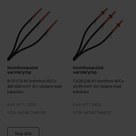
Suitable for outdoor use
No
Type of cable termination
Heat-shrink
Insulating material
Plastic
Cable lug included
Yes
Shape of cable lug
Screw connection
Nominal cross section
25 ... 95 mm²
Inomhusavslut
Inomhusavslut
varmkrymp
varmkrymp
6/10 (12) kV Inomhus Al/Cu
12/20 (24) kV Inomhus Al/Cu
400-630 mm² 3x1-cledare med
25-95 mm² 3x1-ledare med
kabelsko
kabelsko
Kod: HIT1.1205L
Kod: HIT1.2402L
GTIN: 6418677444166
GTIN: 6418677444227
Visa alla