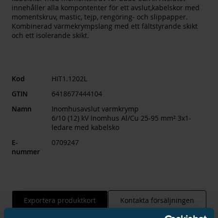
innehåller alla kompontenter för ett avslut,kabelskor med
momentskruv, mastic, tejp, rengöring- och slippapper.
Kombinerad värmekrympslang med ett fältstyrande skikt
och ett isolerande skikt.
Kod
HIT1.1202L
GTIN
6418677444104
Namn
Inomhusavslut varmkrymp
6/10 (12) kV Inomhus Al/Cu 25-95 mm² 3x1-
ledare med kabelsko
E-
0709247
nummer
Exportera produktkort
Kontakta försäljningen