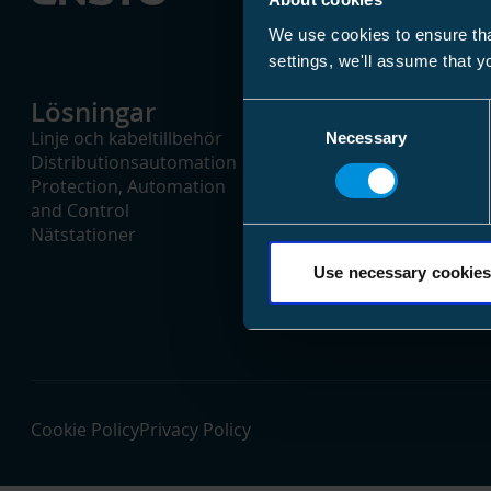
We use cookies to ensure tha
settings, we'll assume that y
Lösningar
Produkter
Consent
Linje och kabeltillbehör
Lågspänning 0,4 - 1kV
Necessary
Selection
Distributionsautomation
Mellanspänning 1 - 24kV
Protection, Automation
Högspänning 24 - 52kV
and Control
Verktyg
Nätstationer
Use necessary cookies
Cookie Policy
Privacy Policy