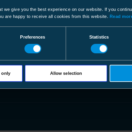
t we give you the best experience on our website. If you contin
ou are happy to receive all cookies from this website.
Read more
Företag
Följ oss
Om oss
LinkedIn
Preferences
Statistics
Karriär
Instagram
Arbetssätt
Facebook
Nyheter
X
Sustainability
YouTube
Kontakter
 only
Allow selection