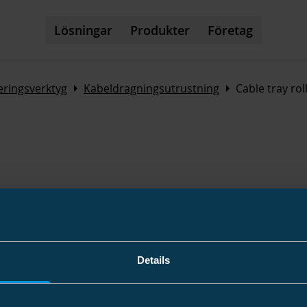
Lösningar
Produkter
Företag
Arrow_right
Arrow_right
eringsverktyg
Kabeldragningsutrustning
Cable tray rol
Details