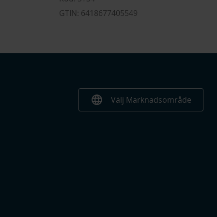
GTIN: 6418677405549
language
Välj Marknadsområde