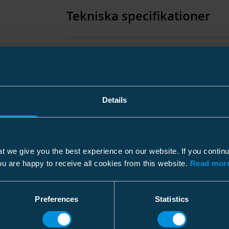
Tekniska specifikationer
Förpackning
Details
Dimensioner
Vikt
Höjd
t we give you the best experience on our website. If you contin
Kartong
ou are happy to receive all cookies from this website.
Read more
Bredd
Storlek
30 st
Längd
Vikt
0.710
Preferences
Statistics
Miljöpåverkan