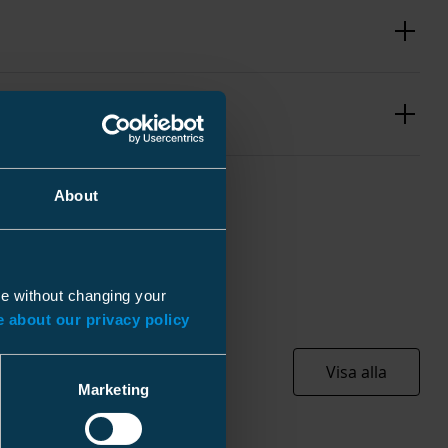
About
0.022 kg
10 mm
ue without changing your
 about our privacy policy
30 mm
220 mm
Visa alla
 kg
Marketing