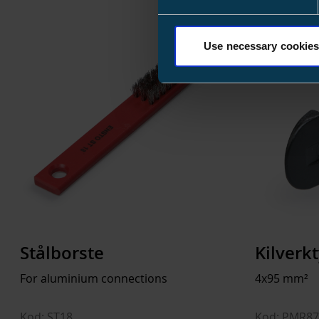
Use necessary cookies
Stålborste
Kilverk
For aluminium connections
4x95 mm²
Kod: ST18
Kod: PMR87