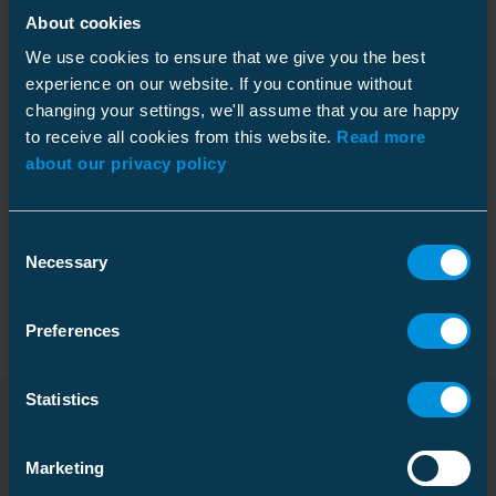
About cookies
Informacja techniczna
We use cookies to ensure that we give you the best
experience on our website. If you continue without
changing your settings, we'll assume that you are happy
to receive all cookies from this website.
Read more
about our privacy policy
Specyfikacja techniczna
Consent
Necessary
Opakowanie
Selection
Preferences
Wymiary
Statistics
Ciężar
0.14 kg
Pliki do pobrania
Szerokość
Torebka z tworzywa sztucznego
40 mm
Marketing