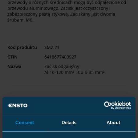
przewody o różnych średnicach mogą być odgałęzione od
przewodu aluminiowego. Zacisk jest oczyszczony i
zabezpieczony pastą stykową. Zaciskany jest dwoma
śrubami M8.
Kod produktu
SM2.21
GTIN
6418677403927
Nazwa
Zacisk odgałęźny
Al 16-120 mm² i Cu 6-35 mm²
Pobierz kartę produktu
Skontaktuj się ze działem sprzedaży
Consent
Details
About