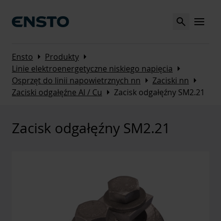
Search
MENU
Arrow_right
Arrow_right
Ensto
Produkty
Arrow_right
Linie elektroenergetyczne niskiego napięcia
Arrow_right
Arrow_right
Osprzęt do linii napowietrznych nn
Zaciski nn
Arrow_right
Zaciski odgałęźne Al / Cu
Zacisk odgałęźny SM2.21
Zacisk odgałęźny SM2.21