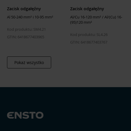
Zacisk odgałęźny
Zacisk odgałęźny
Clamping channel opening branch
Both sides
conductor
open
Al 50-240 mm² i 10-95 mm²
Al/Cu 16-120 mm² / Al/(Cu) 16-
(95)120 mm²
Surface protection
Tinned
Kod produktu: SM4.21
Kod produktu: SL4.26
Type of connection
Screwed
GTIN: 6418677403965
connection
GTIN: 6418677403767
Pokaż wszystko