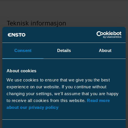
Teknisk informasjon
Consent
Details
About
Tekniske spesifikasjoner
About cookies
Forpakning
We use cookies to ensure that we give you the best
experience on our website. If you continue without
changing your settings, we'll assume that you are happy
to receive all cookies from this website.
Read more
Mål
about our privacy policy
Vekt
0.326 kg
Nedlastinger
Høyde
Plastpose
45 mm
Consent