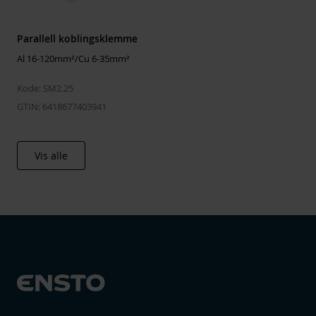
Klemme isolert
No
Klemmekanalåpning hovedleder
Both sides
Parallell koblingsklemme
open
Al 16-120mm²/Cu 6-35mm²
Klemmekanalåpning
Both sides
avgreningsleder
open
Kode: SM2.25
Overflatebeskyttelse
Tinned
GTIN: 6418677403941
Forbindelsestype
Screwed
connection
Vis alle