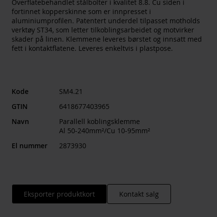
Overflatebehandlet stålbolter i kvalitet 8.8. Cu siden i
fortinnet kopperskinne som er innpresset i
aluminiumprofilen. Patentert underdel tilpasset motholds
verktøy ST34, som letter tilkoblingsarbeidet og motvirker
skader på linen. Klemmene leveres børstet og innsatt med
fett i kontaktflatene. Leveres enkeltvis i plastpose.
Kode
SM4.21
GTIN
6418677403965
Navn
Parallell koblingsklemme
Al 50-240mm²/Cu 10-95mm²
El nummer
2873930
Eksporter produktkort
Kontakt salg