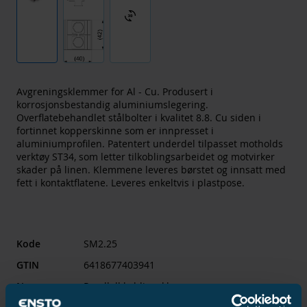
3d_rotation
Avgreningsklemmer for Al - Cu. Produsert i
korrosjonsbestandig aluminiumslegering.
Overflatebehandlet stålbolter i kvalitet 8.8. Cu siden i
fortinnet kopperskinne som er innpresset i
aluminiumprofilen. Patentert underdel tilpasset motholds
verktøy ST34, som letter tilkoblingsarbeidet og motvirker
skader på linen. Klemmene leveres børstet og innsatt med
fett i kontaktflatene. Leveres enkeltvis i plastpose.
Kode
SM2.25
GTIN
6418677403941
Navn
Parallell koblingsklemme
Al 16-120mm²/Cu 6-35mm²