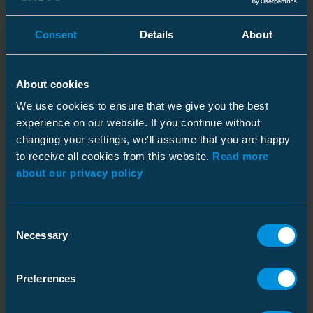
El nummer
2873925
Consent
Details
About
Eksporter produktkort
Kontakt salg
About cookies
We use cookies to ensure that we give you the best
experience on our website. If you continue without
changing your settings, we'll assume that you are happy
to receive all cookies from this website.
Read more
Teknisk informasjon
about our privacy policy
Consent
Necessary
Selection
Tekniske spesifikasjoner
Preferences
Forpakning