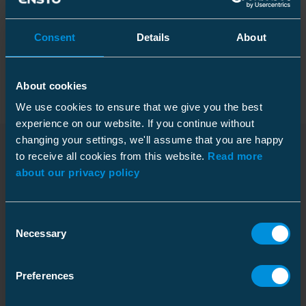
Tekniske spesifikasjoner
Consent
Details
About
Forpakning
About cookies
We use cookies to ensure that we give you the best
experience on our website. If you continue without
Mål
changing your settings, we'll assume that you are happy
Vekt
0.25 kg
to receive all cookies from this website.
Read more
Nedlastinger
about our privacy policy
Kartong
ETIM
Pakkestørrelse
1 pce
Consent
Vekt
0.300 kg
ETIM Class
EC001169
Necessary
Selection
Montasjebeskrivelse
Nominell spenning U0U (Um)
0.6/1 (1.2)
Download
kV
Filtype: PDF
Preferences
Modell / utførelse
Heat-shrink