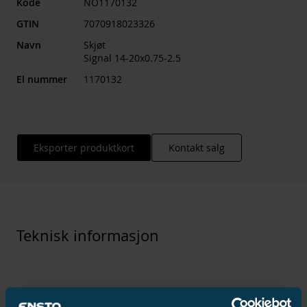
Kode
NO1170132
GTIN
7070918023326
Navn
Skjøt
Signal 14-20x0.75-2.5
El nummer
1170132
Eksporter produktkort
Kontakt salg
Teknisk informasjon