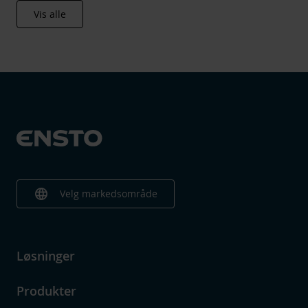
Vis alle
language
Velg markedsområde
Løsninger
Produkter