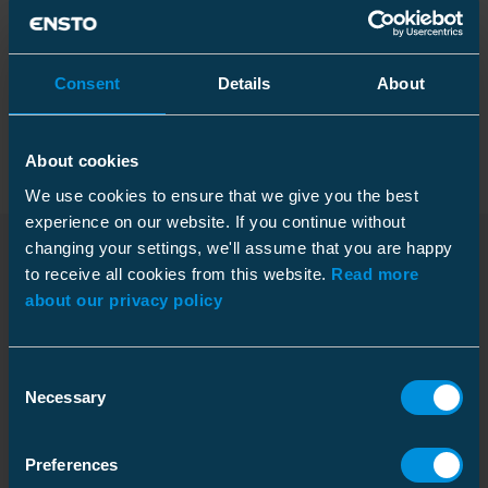
Tekniske spesifikasjoner
Consent
Details
About
Forpakning
About cookies
We use cookies to ensure that we give you the best
Mål
experience on our website. If you continue without
changing your settings, we'll assume that you are happy
Vekt
0.436 kg
to receive all cookies from this website.
Read more
Nedlastinger
Høyde
Kartong
12 mm
about our privacy policy
Bredde
80 mm
Pakkestørrelse
50 pcs
Lengde
112 mm
Consent
Dybde
224 mm
Necessary
Selection
Dimensjoner
Høyde
188 mm
Download
Miljøpåvirkning
Bredde
224 mm
Filtype: PDF
Preferences
Vekt
22.038 kg
GWP-fossil, A1
0.974 kgCO2e