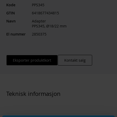
Kode
PPS345
GTIN
6418677434815
Navn
Adapter
PPS345, Ø18/22 mm
El nummer
2850375
Eksporter produktkort
Kontakt salg
Teknisk informasjon