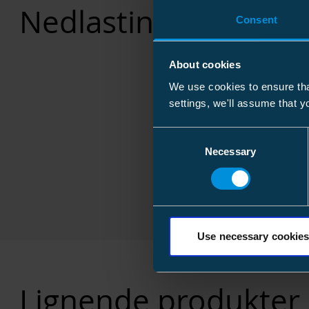
Nedlastinger
Consent
About cookies
We use cookies to ensure tha
settings, we'll assume that y
Consent
Necessary
Selection
Use necessary cookies
Lignende produkter