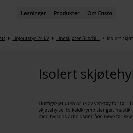
Løsninger
Produkter
Om Ensto
Arrow_right
Arrow_right
Arrow_right
ett
Linjeutstyr 24 kV
Lineskjøter BLX/BLL
Isolert skjø
Isolert skjøteh
Hurtigskjøt uten bruk av verktøy for tørr 
skjøtehylse, to kaldkrymp slanger, mastik
med hylsens arbeidsområde nøye før skjø