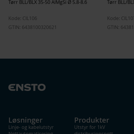
Tørr BLL/BLX 35-50 AlMgSi Ø 5.8-8.6
Tørr BLL/BL
Kode: CIL106
Kode: CIL10
GTIN: 6438100320621
GTIN: 6438
Løsninger
Produkter
Linje- og kabelutstyr
Utstyr for 1kV
Nettautomatisering
distribusjonsnett