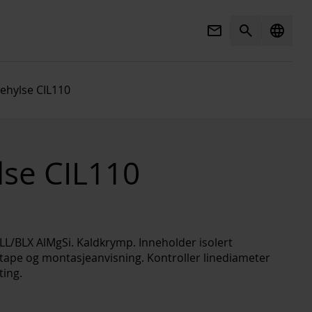
Mail
Search
language
tehylse CIL110
ylse CIL110
BLL/BLX AlMgSi. Kaldkrymp. Inneholder isolert
, tape og montasjeanvisning. Kontroller linediameter
ting.