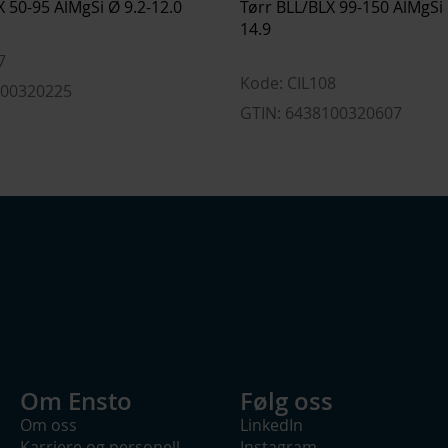
X 50-95 AlMgSi Ø 9.2-12.0
Tørr BLL/BLX 99-150 AlMgSi 
14.9
7
Kode: CIL108
100320225
GTIN: 6438100320607
Om Ensto
Følg oss
Om oss
LinkedIn
Karriere og personell
Instagram