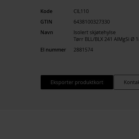
Kode
CIL110
GTIN
6438100327330
Navn
Isolert skjøtehylse
Tørr BLL/BLX 241 AlMgSi Ø 1
El nummer
2881574
Eksporter produktkort
Kontak