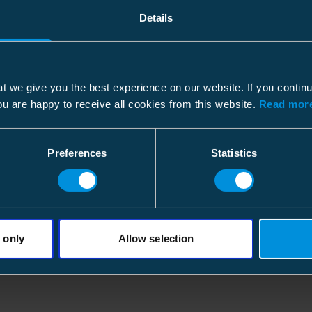
Høyde
Høyde
Details
Installasjonsinstruksjoner
Bredde
Bredde
Filtype: PDF
Lengde
Vekt
Lederdiameter
Volum
t we give you the best experience on our website. If you contin
Dimensional drawing M1 
ou are happy to receive all cookies from this website.
Read more
Filtype: PDF
Funksjoner
Kartong
Preferences
Statistics
For tverrsnitt
Pakkestørrelse
Dybde
Miljøpåvirkning
Høyde
Bredde
 only
Allow selection
Halogen content
Vekt
Volum
ETIM