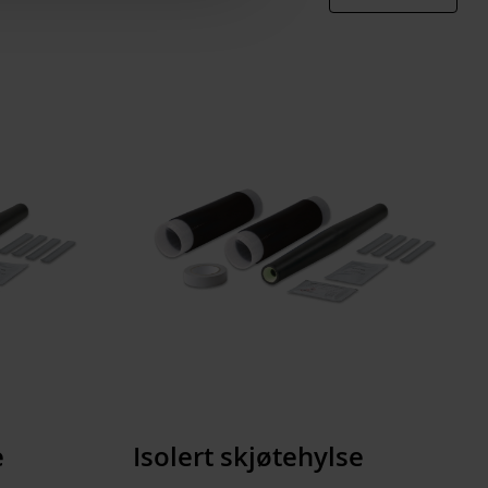
EC001169
12/20 (24) kV
108 pcs
Cold-shrink
1200 mm
Plastic
1000 mm
1
800 mm
≥ 241 mm²
243.056 kg
Yes
960 l
e
Isolert skjøtehylse