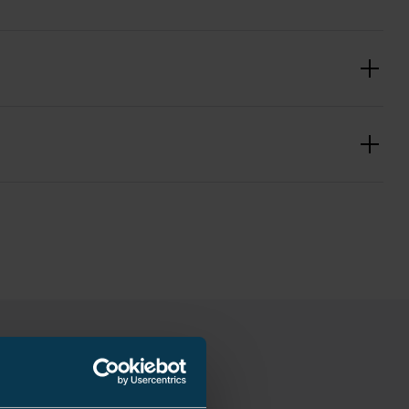
EN 50397-2
1 pce
1.95 kg
900 mm