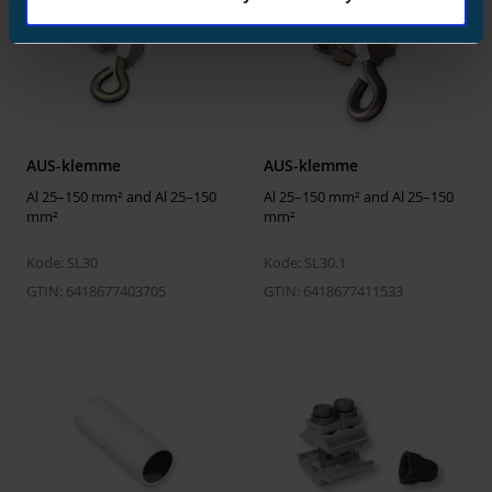
avgreningsleder, SE/RE
Nominellt tverrsnitt
50 ... 157 mm²
avgreningsleder, SM/RM
Materiale hovedleder
Aluminium
Materiale avgreningsleder
Aluminium
AUS-klemme
AUS-klemme
Klemme isolert
Yes
Al 25–150 mm² and Al 25–150
Al 25–150 mm² and Al 25–150
Klemmekanalåpning
Both sides open
mm²
mm²
hovedleder
Kode: SL30
Kode: SL30.1
Klemmekanalåpning
Both sides open
GTIN: 6418677403705
GTIN: 6418677411533
avgreningsleder
Overflatebeskyttelse
Bare
Forbindelsestype
Insulation piercing
connector IPC