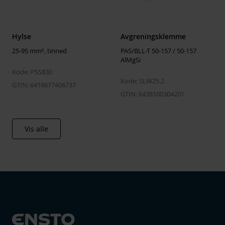
Hylse
Avgreningsklemme
25-95 mm², tinned
PAS/BLL-T 50-157 / 50-157
AlMgSi
Kode: PSS830
Kode: SLW25.2
GTIN: 6418677406737
GTIN: 6438100304201
Vis alle