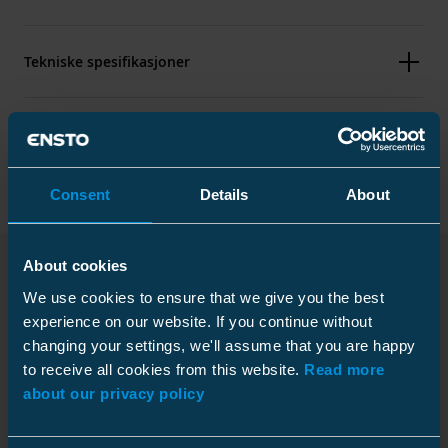
Tekniske spesifikasjoner
Forpakning
Consent
Details
About
Sertifikater
About cookies
Standarder
EN 50397-2:2009
We use cookies to ensure that we give you the best
Nedlastinger
Kartong
experience on our website. If you continue without
Mål
changing your settings, we'll assume that you are happy
Pakkestørrelse
24 pcs
to receive all cookies from this website.
Read more
Dybde
398 mm
Vekt
0.286 kg
about our privacy policy
Installasjonsinstruksjoner
Høyde
221 mm
Høyde
48 mm
Download