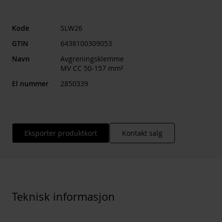
Kode
SLW26
GTIN
6438100309053
Navn
Avgreningsklemme
MV CC 50-157 mm²
El nummer
2850339
Eksporter produktkort
Kontakt salg
Teknisk informasjon