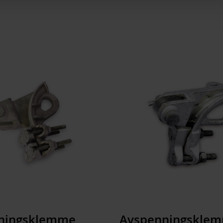
SMFL
SMSL
ETIM
ETIM Class
Type tilbehør/reservedel
ningsklemme
Avspenningskle