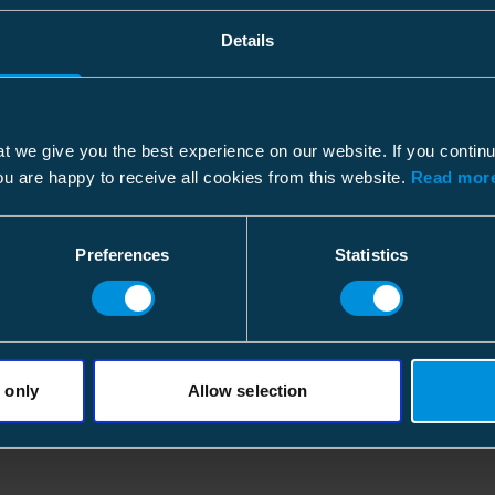
Høyde
Høyde
Details
Installasjonsinstruksjoner
Bredde
Bredde
Filtype: PDF
Lengde
Vekt
Lederdiameter
t we give you the best experience on our website. If you contin
Volum
ou are happy to receive all cookies from this website.
Read more
Dimensjoner
Filtype: PDF
Funksjoner
Pallepakke
Preferences
Statistics
Bolt
Pakkestørrelse
For tverrsnitt
Dybde
Høyde
 only
Allow selection
Mekanisk
Bredde
Vekt
Tiltrekningsmoment
Volum
SMDL