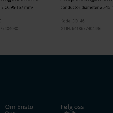
1 / CC 95-157 mm²
conductor diameter ⌀6-15
5
Kode: SO146
677404030
GTIN: 6418677404436
Om Ensto
Følg oss
Om oss
LinkedIn