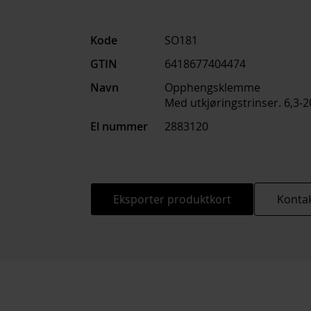
Kode
SO181
GTIN
6418677404474
Navn
Opphengsklemme
Med utkjøringstrinser. 6,3-
El nummer
2883120
Eksporter produktkort
Kontak