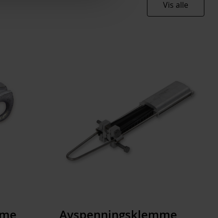
Vis alle
60 kN
1.5 kN
EC003516
Other
mme
Avspenningsklemme