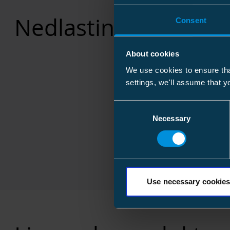
Nedlastinger
Consent
About cookies
We use cookies to ensure tha
settings, we'll assume that y
Consent
Necessary
Selection
Use necessary cookies