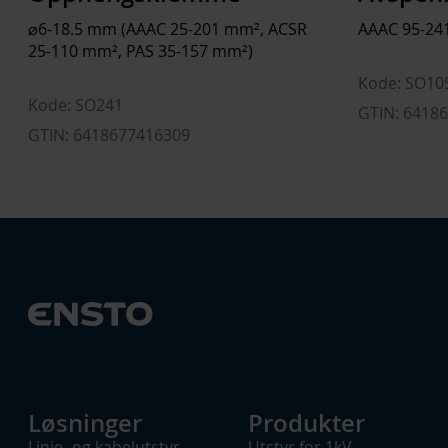
⌀6-18.5 mm (AAAC 25-201 mm², ACSR
AAAC 95-24
25-110 mm², PAS 35-157 mm²)
Kode: SO10
Kode: SO241
GTIN: 6418
GTIN: 6418677416309
Løsninger
Produkter
Linje- og kabelutstyr
Utstyr for 1kV