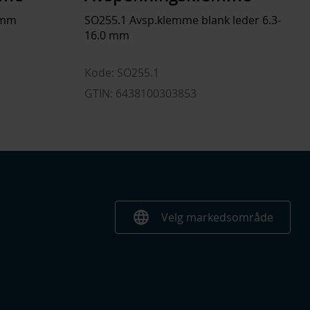
 mm
SO255.1 Avsp.klemme blank leder 6.3-
16.0 mm
Kode: SO255.1
GTIN: 6438100303853
language
Velg markedsområde