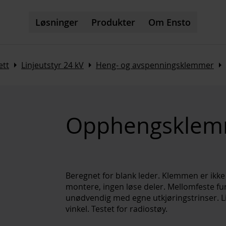
Løsninger
Produkter
Om Ensto
Arrow_right
Arrow_right
Arrow_right
ett
Linjeutstyr 24 kV
Heng- og avspenningsklemmer
Opphengsklem
Beregnet for blank leder. Klemmen er ikke
montere, ingen løse deler. Mellomfeste f
unødvendig med egne utkjøringstrinser. L
vinkel. Testet for radiostøy.