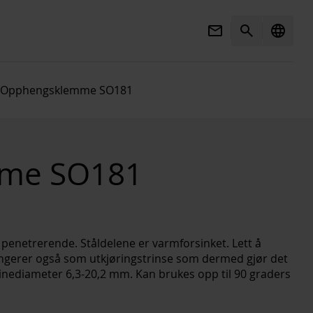
Mail
Search
language
Opphengsklemme SO181
me SO181
3d_rotation
Open 3D view
 penetrerende. Ståldelene er varmforsinket. Lett å
ungerer også som utkjøringstrinse som dermed gjør det
inediameter 6,3-20,2 mm. Kan brukes opp til 90 graders