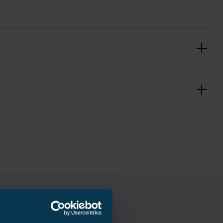
IEC 61284
3 pcs
1.19 kg
210 mm