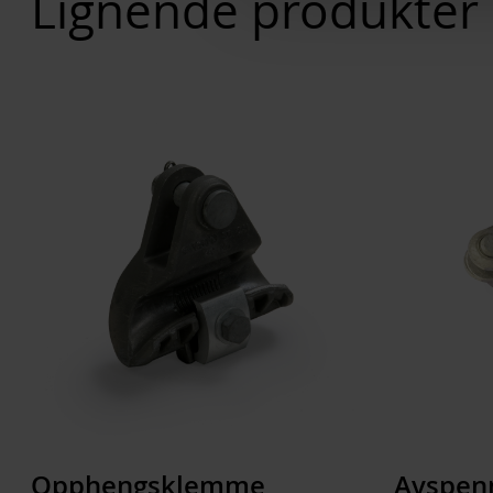
Lignende produkter
Opphengsklemme
Avspen