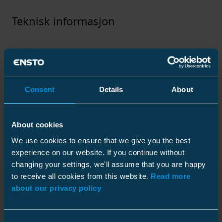
Teknisk informasjon
Tekniske spesifikasjoner
Consent
Details
About
Forpakning
About cookies
We use cookies to ensure that we give you the best
experience on our website. If you continue without
changing your settings, we'll assume that you are happy
Mål
to receive all cookies from this website.
Read more
Vekt
1 kg
about our privacy policy
Nedlastinger
Kartong
Pakkestørrelse
1 pce