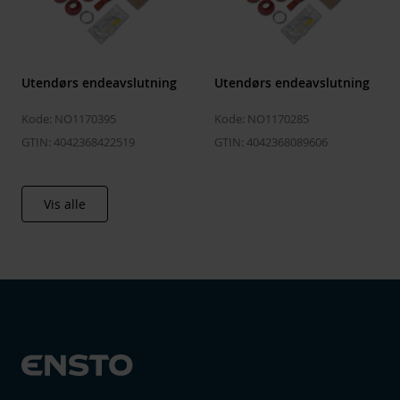
Utendørs endeavslutning
Utendørs endeavslutning
Kode: NO1170395
Kode: NO1170285
GTIN: 4042368422519
GTIN: 4042368089606
Vis alle