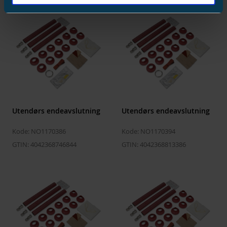
Utendørs endeavslutning
Utendørs endeavslutning
Kode: NO1170386
Kode: NO1170394
GTIN: 4042368746844
GTIN: 4042368813386