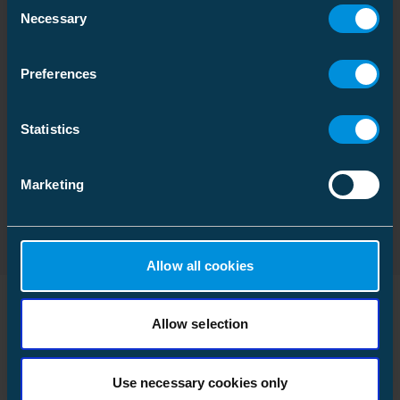
Consent
Necessary
Selection
Vekt
1.050 kg
Montasjeanvisning
Download
Preferences
Filtype: PDF
Statistics
Datablad
Download
Filtype: PDF
Marketing
Allow all cookies
Allow selection
Lignende produkter
Use necessary cookies only