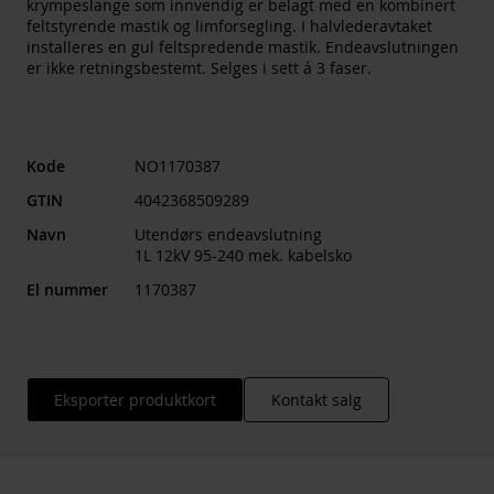
krympeslange som innvendig er belagt med en kombinert
feltstyrende mastik og limforsegling. I halvlederavtaket
installeres en gul feltspredende mastik. Endeavslutningen
er ikke retningsbestemt. Selges i sett á 3 faser.
Kode
NO1170387
GTIN
4042368509289
Navn
Utendørs endeavslutning
1L 12kV 95-240 mek. kabelsko
El nummer
1170387
Eksporter produktkort
Kontakt salg