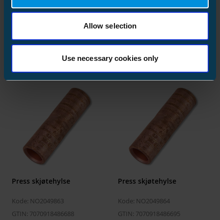
Press skjøtehylse
Press skjøtehylse
Allow selection
Kode: NO2049861
Kode: NO2049862
GTIN: 7070918486664
GTIN: 7070918486671
Use necessary cookies only
Press skjøtehylse
Press skjøtehylse
Kode: NO2049863
Kode: NO2049864
GTIN: 7070918486688
GTIN: 7070918486695