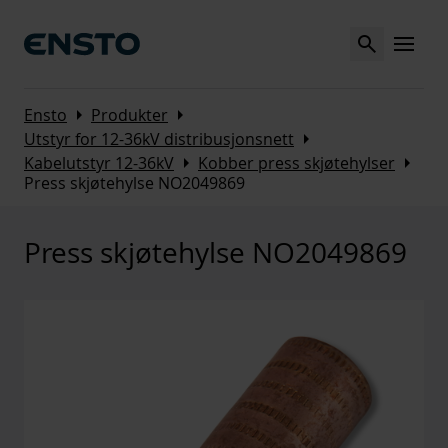
Search
MENU
Arrow_right
Arrow_right
Ensto
Produkter
Arrow_right
Utstyr for 12-36kV distribusjonsnett
Arrow_right
Arrow_right
Kabelutstyr 12-36kV
Kobber press skjøtehylser
Press skjøtehylse NO2049869
Press skjøtehylse NO2049869