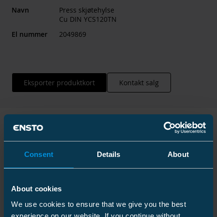
Navn
Press skjøtehylse
Cu DIN YCS120TN
El nummer
2049869
Eksporter produktkort
Kontakt salg
Teknisk informasjon
Consent
Details
About
About cookies
Tekniske spesifikasjoner
We use cookies to ensure that we give you the best
experience on our website. If you continue without