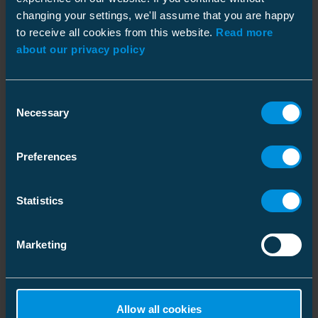
changing your settings, we'll assume that you are happy
Forpakning
to receive all cookies from this website.
Read more
about our privacy policy
Consent
Mål
Necessary
Selection
Vekt
0.102 kg
Lignende produkter
Lengde
Kartong
70 mm
Preferences
Pakkestørrelse
1 pce
Statistics
Vekt
0.152 kg
Marketing
Allow all cookies