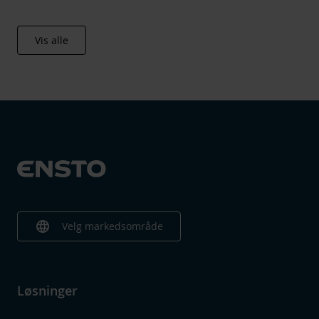
Vis alle
language
Velg markedsområde
Løsninger