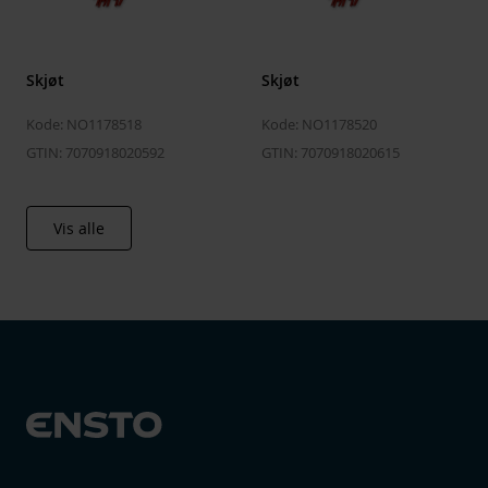
Skjøt
Skjøt
Kode: NO1178518
Kode: NO1178520
GTIN: 7070918020592
GTIN: 7070918020615
Vis alle