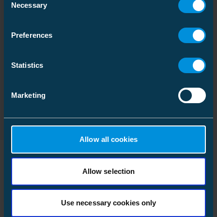
Necessary
Selection
kabelskjøt
Download
Filtype: PDF
Preferences
DNV Witnessed tests of
Statistics
offshore cable joints
Download
Filtype: PDF
Marketing
Allow all cookies
Allow selection
Lignende produkter
Use necessary cookies only