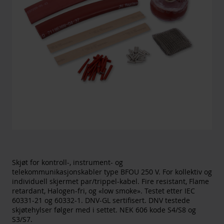
Skjøt for kontroll-, instrument- og
telekommunikasjonskabler type BFOU 250 V. For kollektiv og
individuell skjermet par/trippel-kabel. Fire resistant, Flame
retardant, Halogen-fri, og «low smoke». Testet etter IEC
60331-21 og 60332-1. DNV-GL sertifisert. DNV testede
skjøtehylser følger med i settet. NEK 606 kode S4/S8 og
S3/S7.