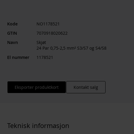
Kode
NO1178521
GTIN
7070918020622
Navn
Skjøt
24 Par 0,75-2,5 mm² S3/S7 og S4/S8
El nummer
1178521
Eksporter produktkort
Kontakt salg
Teknisk informasjon