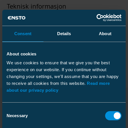
Teknisk informasjon
Consent
Details
About
Tekniske spesifikasjoner
About cookies
Forpakning
We use cookies to ensure that we give you the best
experience on our website. If you continue without
changing your settings, we'll assume that you are happy
to receive all cookies from this website.
Read more
Mål
about our privacy policy
Vekt
0.5 kg
Nedlastinger
Kartong
Consent
Necessary
Selection
ETIM
Pakkestørrelse
1 pce