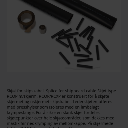
Skjøt for skipskabel. Splice for shipboard cable Skjøt type
RCOP m/skjerm. RCOP/RCXP er konstruert for å skjøte
skjermet og uskjermet skipskabel. Lederskjøten utføres
med presshylser som isoleres med en limbelagt
krympeslange. For å sikre en slank skjøt fordeles
skjøtepunkter over hele skjøteområdet, som dekkes med
mastik før nedkrymping av mellomkappe. På skjermede