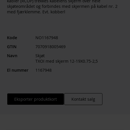
kabler (RCOP) trekkes kabelens skjerm over hele
skjøteområdet og forbindes med skjermen på kabel nr. 2
med fjærklemme. Evt. kobberl
Kode
NO1167948
GTIN
7070918005469
Navn
Skjøt
TXOI med skjerm 12-19X0.75-2,5
El nummer
1167948
Eksporter produktkort
Kontakt salg