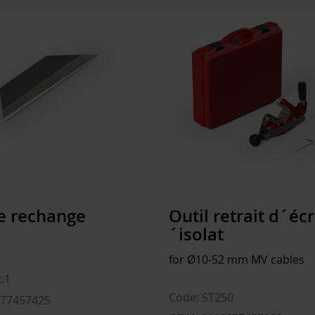
Poids
Volume
e rechange
Outil retrait d´éc
´isolat
for Ø10-52 mm MV cables
.1
Code: ST250
677457425