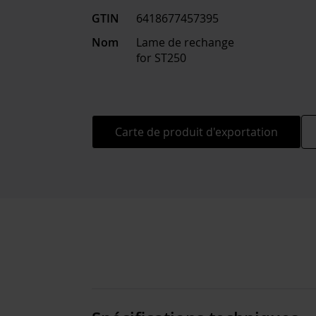
GTIN
6418677457395
Nom
Lame de rechange
for ST250
Carte de produit d'exportation