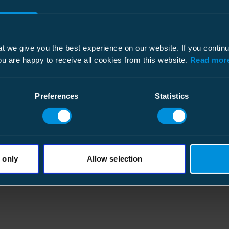
RoHS status
tenir constante tout au long du processus. Convient
Taille
tre. L'outil ne laisse que 25 mm de couche semi-
Profondeur
tée pour obtenir la longueur de pelage souhaitée. Livré
ETIM
Hauteur
t we give you the best experience on our website. If you contin
ou are happy to receive all cookies from this website.
Read more
ETIM Class
Largeur
Forme de lame
Poids
Preferences
Statistics
Adapté à
Volume
Emballage palette
 only
Allow selection
Taille
Profondeur
Hauteur
Largeur