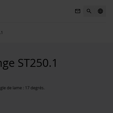
Mail
Search
language
.1
nge ST250.1
le de lame : 17 degrés.