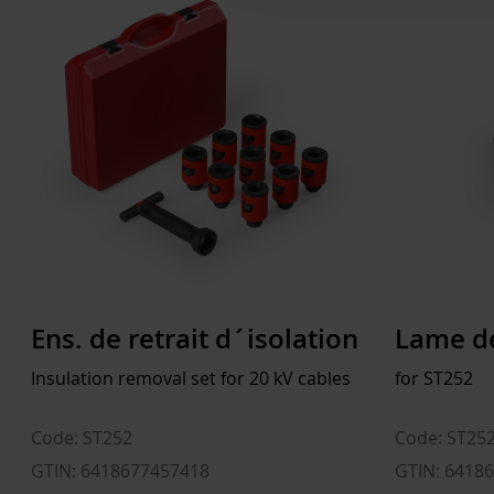
Ens. de retrait d´isolation
Lame d
Insulation removal set for 20 kV cables
for ST252
Code: ST252
Code: ST252
GTIN: 6418677457418
GTIN: 6418