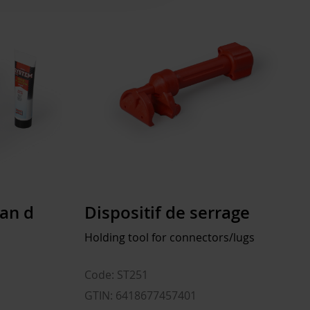
1645.000 kg
960 l
ran d
Dispositif de serrage
Holding tool for connectors/lugs
Code: ST251
GTIN: 6418677457401