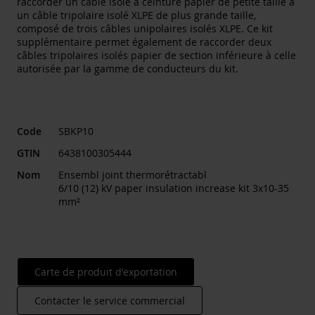
raccorder un câble isolé à ceinture papier de petite taille à
un câble tripolaire isolé XLPE de plus grande taille,
composé de trois câbles unipolaires isolés XLPE. Ce kit
supplémentaire permet également de raccorder deux
câbles tripolaires isolés papier de section inférieure à celle
autorisée par la gamme de conducteurs du kit.
Code
SBKP10
GTIN
6438100305444
Nom
Ensembl joint thermorétractabl
6/10 (12) kV paper insulation increase kit 3x10-35
mm²
Carte de produit d'exportation
Contacter le service commercial