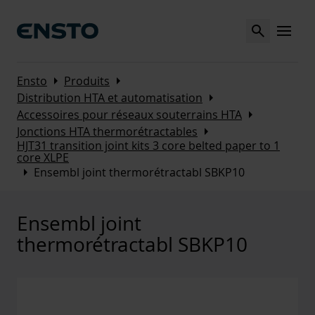
Search
MENU
Arrow_right
Arrow_right
Ensto
Produits
Arrow_right
Distribution HTA et automatisation
Arrow_right
Accessoires pour réseaux souterrains HTA
Arrow_right
Jonctions HTA thermorétractables
HJT31 transition joint kits 3 core belted paper to 1
core XLPE
Arrow_right
Ensembl joint thermorétractabl SBKP10
Ensembl joint
thermorétractabl SBKP10