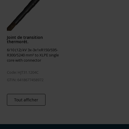
Joint de transition
thermorét.
6/10 (12) kV 3x-3x1xR150/S95-
R300/S240 mm² to XLPE single
core with connector
Code: HJT31.1204C
GTIN: 6418677458972
Tout afficher