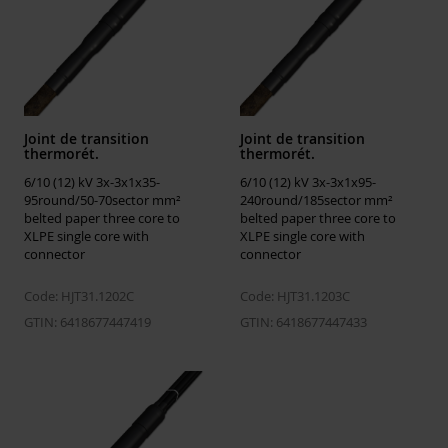
Joint de transition
Joint de transition
thermorét.
thermorét.
6/10 (12) kV 3x-3x1x35-
6/10 (12) kV 3x-3x1x95-
95round/50-70sector mm²
240round/185sector mm²
belted paper three core to
belted paper three core to
XLPE single core with
XLPE single core with
connector
connector
Code: HJT31.1202C
Code: HJT31.1203C
GTIN: 6418677447419
GTIN: 6418677447433