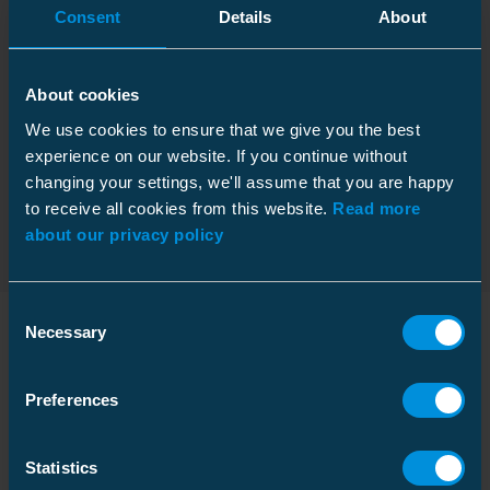
kV
Téléchargements
Consent
Details
About
Sac en plastique
Taille
1 pcs
Valeurs électriques
About cookies
Profondeur
10 mm
Section nominale
10 ... 35 mm²
We use cookies to ensure that we give you the best
Guide d´installation
Hauteur
550 mm
experience on our website. If you continue without
Download
Taille du conducteur 12 kV
Al/Cu 10-35
Largeur
260 mm
Type de fichier: PDF
changing your settings, we'll assume that you are happy
to receive all cookies from this website.
Read more
Poids
0.278 kg
about our privacy policy
Impact sur l’environnement
Volume
1.43 l
Halogène content
Sans
Halogène
Consent
Carton
Necessary
Selection
Taille
1 pcs
Peut être utilisé avec
Dimensions
Profondeur
210 mm
Preferences
Poids
0.265 kg
Hauteur
160 mm
Nom
Code
GTIN
Statistics
Largeur
210 mm