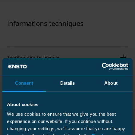
Informations techniques
Spécifications techniques
Packaging
Consent
Details
About
About cookies
Certificats
We use cookies to ensure that we give you the best
experience on our website. If you continue without
Normes
EN 50397-2
changing your settings, we'll assume that you are happy
Téléchargements
Carton