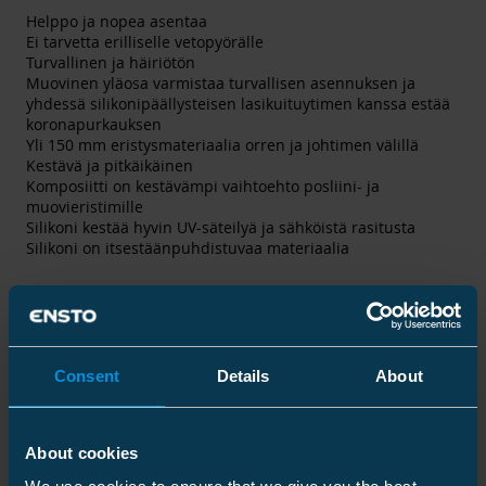
Helppo ja nopea asentaa
Ei tarvetta erilliselle vetopyörälle
Turvallinen ja häiriötön
Muovinen yläosa varmistaa turvallisen asennuksen ja
yhdessä silikonipäällysteisen lasikuituytimen kanssa estää
koronapurkauksen
Yli 150 mm eristysmateriaalia orren ja johtimen välillä
Kestävä ja pitkäikäinen
Komposiitti on kestävämpi vaihtoehto posliini- ja
muovieristimille
Silikoni kestää hyvin UV-säteilyä ja sähköistä rasitusta
Silikoni on itsestäänpuhdistuvaa materiaalia
Tekniset tiedot
Consent
Details
About
About cookies
Tekniset tiedot