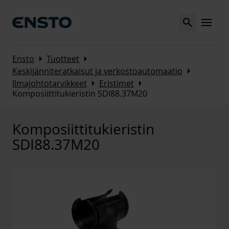
Search
MENU
Arrow_right
Arrow_right
Ensto
Tuotteet
Arrow_right
Keskijänniteratkaisut ja verkostoautomaatio
Arrow_right
Arrow_right
Ilmajohtotarvikkeet
Eristimet
Komposiittitukieristin SDI88.37M20
Komposiittitukieristin
SDI88.37M20