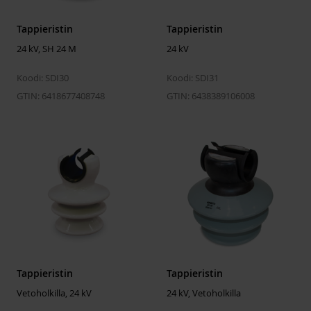
Pituus
443 mm
Tappieristin
Tappieristin
Halkaisija
126 mm
24 kV, SH 24 M
24 kV
Paino
3.18 kg
Koodi: SDI30
Koodi: SDI31
Ryömintäpituus
480 mm
GTIN: 6418677408748
GTIN: 6438389106008
Syöksyjännitekesto (kuiva) min.
125 kV
Käyttötaajuinen kestojännite
50 kV
(märkä) min.
Murtokuormitus
15 kN
Tappieristin
Tappieristin
Vetoholkilla, 24 kV
24 kV, Vetoholkilla