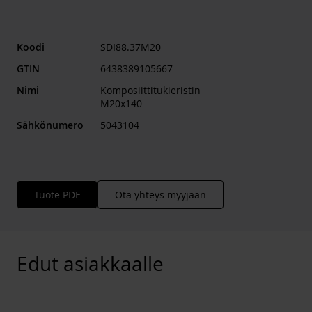
Koodi
SDI88.37M20
GTIN
6438389105667
Nimi
Komposiittitukieristin
M20x140
Sähkönumero
5043104
Tuote PDF
Ota yhteys myyjään
Edut asiakkaalle