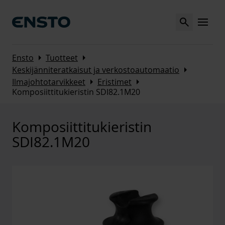
Search
MENU
Arrow_right
Arrow_right
Ensto
Tuotteet
Arrow_right
Keskijänniteratkaisut ja verkostoautomaatio
Arrow_right
Arrow_right
Ilmajohtotarvikkeet
Eristimet
Komposiittitukieristin SDI82.1M20
Komposiittitukieristin
SDI82.1M20