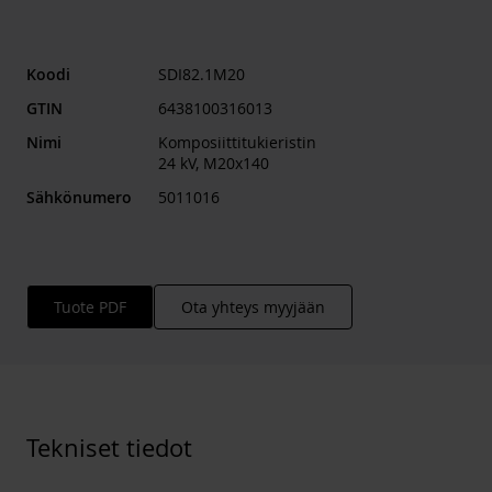
Koodi
SDI82.1M20
GTIN
6438100316013
Nimi
Komposiittitukieristin
24 kV, M20x140
Sähkönumero
5011016
Tuote PDF
Ota yhteys myyjään
Tekniset tiedot