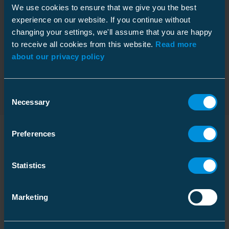
Download
Ryömintäetäisyys
561 mm
Leveys
305 mm
We use cookies to ensure that we give you the best
Tiedostotyyppi: PDF
experience on our website. If you continue without
Paino
15.860 kg
changing your settings, we'll assume that you are happy
Sähköiset arvot
Tilavuus
45.75 l
Mittapiirros
to receive all cookies from this website.
Read more
Download
Korkein käyttöjännite
24 kV
about our privacy policy
Tiedostotyyppi: PDF
Syöksyjännitekesto, kuiva
≥ 156 kV
Lavapakkaus
Käyttötaajuinen
≥ 72 kV
Consent
Pakkauskoko
156 pce
kestojännite, märkä
Necessary
Selection
Syvyys
1200 mm
Korkeus
1150 mm
Mekaaniset ominaisuudet
Preferences
Leveys
800 mm
Yhteensopivat tuotteet
Pienin murtokuorma
12.5 kN
Paino
432.360 kg
Statistics
Tilavuus
1104 l
Ominaisuudet
Nimi
Koodi
GTIN
Marketing
Pultti
M20x140
CC suspension
SH1524.0
6438100323844
crossarm
SH1524.0