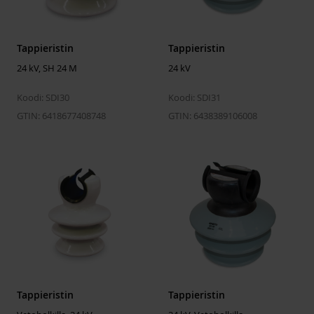
Syöksyjännitekesto (kuiva)
156 kV
min.
Käyttötaajuinen
72 kV
Tappieristin
Tappieristin
kestojännite (märkä) min.
24 kV, SH 24 M
24 kV
Murtokuormitus
12.5 kN
Koodi: SDI30
Koodi: SDI31
GTIN: 6418677408748
GTIN: 6438389106008
Tappieristin
Tappieristin