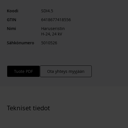
Koodi
SDI4.5
GTIN
6418677418556
Nimi
Haruseristin
H-24, 24 kV
Sähkönumero
5010526
Tuote PDF
Ota yhteys myyjään
Tekniset tiedot