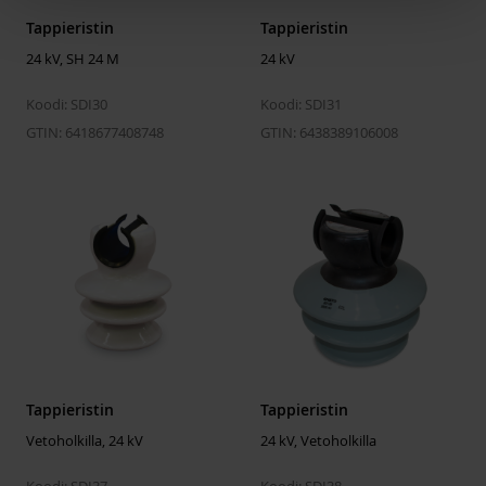
Tappieristin
Tappieristin
ETIM
24 kV, SH 24 M
24 kV
ETIM Class
EC003514
Koodi: SDI30
Koodi: SDI31
Malli / Tyyppi
Tension
insulator
GTIN: 6418677408748
GTIN: 6438389106008
Nimellisjännite
24 kV
Materiaali
Porcelain
Pituus
175 mm
Halkaisija
100 mm
Paino
2.15 kg
Ryömintäpituus
95 mm
Syöksyjännitekesto (kuiva)
95 kV
min.
Tappieristin
Tappieristin
Vetoholkilla, 24 kV
Käyttötaajuinen kestojännite
24 kV, Vetoholkilla
24 kV
(märkä) min.