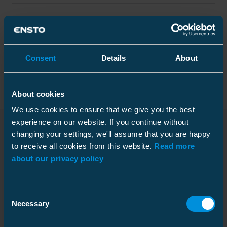
Tekniset tiedot
Pakkaustiedot
Consent
Details
About
About cookies
We use cookies to ensure that we give you the best
Mitat
experience on our website. If you continue without
Paino
2.15 kg
changing your settings, we'll assume that you are happy
Ladattavat tiedostot
to receive all cookies from this website.
Read more
Ryömintäetäisyys
Laatikko
95 mm
about our privacy policy
Pakkauskoko
6 pce
Sähköiset arvot
Syvyys
320 mm
Consent
Mittakuva M1 (omaan
Korkeus
190 mm
Korkein käyttöjännite
24 kV
Necessary
Selection
ikkunaan)
Download
Leveys
225 mm
Syöksyjännitekesto, kuiva
95 ... 95 kV