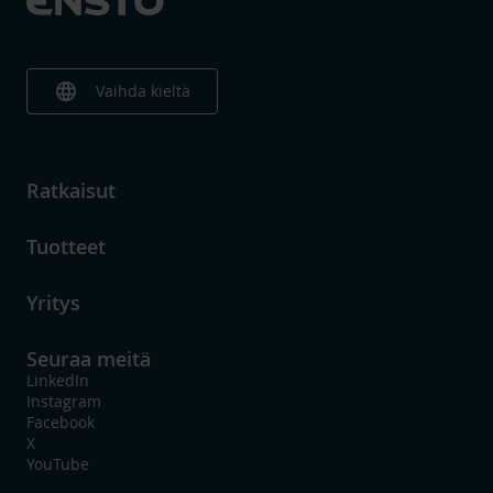
language
Vaihda kieltä
Ratkaisut
Tuotteet
Yritys
Seuraa meitä
LinkedIn
Instagram
Facebook
X
YouTube