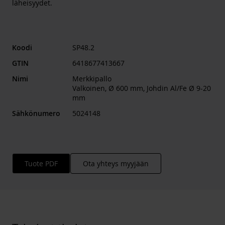
läheisyydet.
Koodi
SP48.2
GTIN
6418677413667
Nimi
Merkkipallo
Valkoinen, Ø 600 mm, Johdin Al/Fe Ø 9-20
mm
Sähkönumero
5024148
Tuote PDF
Ota yhteys myyjään