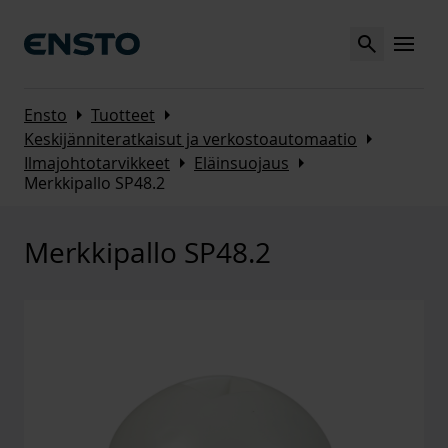
Search
MENU
Arrow_right
Arrow_right
Ensto
Tuotteet
Arrow_right
Keskijänniteratkaisut ja verkostoautomaatio
Arrow_right
Arrow_right
Ilmajohtotarvikkeet
Eläinsuojaus
Merkkipallo SP48.2
Merkkipallo SP48.2