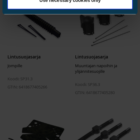
Use necessary cookies only
Lintusuojasarja
Lintusuojasarja
Jompille
Muuntajan napoihin ja
ylijännitesuojille
Koodi: SP31.3
Koodi: SP36.3
GTIN: 6418677405266
GTIN: 6418677405280