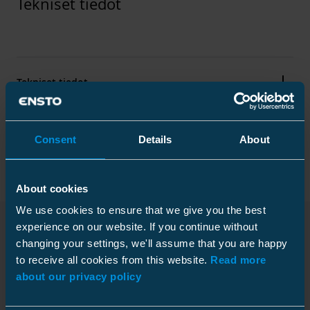
Tekniset tiedot
Tekniset tiedot
Pakkaustiedot
Consent
Details
About
About cookies
Värit
We use cookies to ensure that we give you the best
experience on our website. If you continue without
Väri
Valkoinen
changing your settings, we'll assume that you are happy
Ladattavat tiedostot
Muovipussi
to receive all cookies from this website.
Read more
about our privacy policy
Mitat
Pakkauskoko
1 pce
Syvyys
300 mm
Paino
6.11 kg